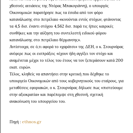
χθεσινές αιτιάσεις της Ντόρας Μπακογιάννη), ο υπουργός
Οικονομικών παρατήρησε πως τα έσοδα από τον φόρο
κατανάλωσης στο πετρέλαιο «κινούνται εντός στόχων, φτάνοντας
τα 4,5 δισ. έναντι στόχου 4,562 δισ. παρά τις ήπιες καιρικές
συνθήκες και την αύξηση του συντελεστή ειδικού φόρου
κατανάλωσης στο πετρέλαιο θέρμανσης».
Αντίστοιχα, σε ό,τι αφορά το «χαράτσι» της ΔΕΗ, ο κ. Στουρνάρας
ανέφερε πως οι εισπράξεις «έχουν ήδη αγγίξει τον στόχο και
αναμένεται μέχρι το τέλος του έτους να τον ξεπεράσουν κατά 200
εκατ. ευρώ».
Τέλος, κληθείς να απαντήσει στην κριτική που δέχθηκε το
υπουργείο Οικονομικών από τους κυβερνητικούς του εταίρους, για
μεταθέσεις εφοριακών, ο κ. Στουρνάρας δήλωσε πως «πιστεύουμε
στην αξιοκρατία» και παρέπεμψε στη χθεσινή, σχετική
ανακοίνωση του υπουργείου του.
Πηγή :
ethnos.gr