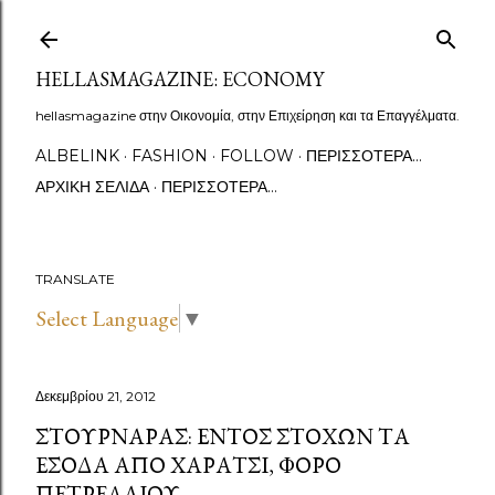
Μετάβαση στο κύριο περιεχόμενο
HELLASMAGAZINE: ECONOMY
hellasmagazine στην Οικονομία, στην Επιχείρηση και τα Επαγγέλματα.
ALBELINK
FASHION
FOLLOW
ΠΕΡΙΣΣΌΤΕΡΑ…
ΑΡΧΙΚΉ ΣΕΛΊΔΑ
ΠΕΡΙΣΣΌΤΕΡΑ…
TRANSLATE
Select Language
▼
Δεκεμβρίου 21, 2012
ΣΤΟΥΡΝΆΡΑΣ: ΕΝΤΌΣ ΣΤΌΧΩΝ ΤΑ
ΈΣΟΔΑ ΑΠΌ ΧΑΡΆΤΣΙ, ΦΌΡΟ
ΠΕΤΡΕΛΑΊΟΥ