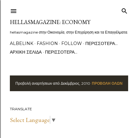
Μετάβαση στο κύριο περιεχόμενο
HELLASMAGAZINE: ECONOMY
hellasmagazine στην Οικονομία, στην Επιχείρηση και τα Επαγγέλματα.
ALBELINK
FASHION
FOLLOW
ΠΕΡΙΣΣΌΤΕΡΑ…
ΑΡΧΙΚΉ ΣΕΛΊΔΑ
ΠΕΡΙΣΣΌΤΕΡΑ…
Προβολή αναρτήσεων από Δεκέμβριος, 2010
ΠΡΟΒΟΛΉ ΌΛΩΝ
Α
ν
TRANSLATE
α
Select Language
▼
ρ
τ