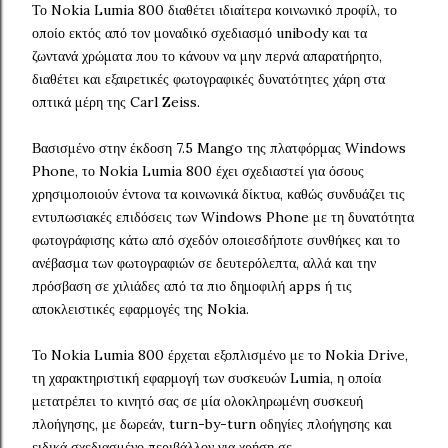
Το Nokia Lumia 800 διαθέτει ιδιαίτερα κοινωνικό προφίλ, το
οποίο εκτός από τον μοναδικό σχεδιασμό unibody και τα
ζωντανά χρώματα που το κάνουν να μην περνά απαρατήρητο,
διαθέτει και εξαιρετικές φωτογραφικές δυνατότητες χάρη στα
οπτικά μέρη της Carl Zeiss.
Βασισμένο στην έκδοση 7.5 Mango της πλατφόρμας Windows
Phone, το Nokia Lumia 800 έχει σχεδιαστεί για όσους
χρησιμοποιούν έντονα τα κοινωνικά δίκτυα, καθώς συνδυάζει τις
εντυπωσιακές επιδόσεις των Windows Phone με τη δυνατότητα
φωτογράφισης κάτω από σχεδόν οποιεσδήποτε συνθήκες και το
ανέβασμα των φωτογραφιών σε δευτερόλεπτα, αλλά και την
πρόσβαση σε χιλιάδες από τα πιο δημοφιλή apps ή τις
αποκλειστικές εφαρμογές της Nokia.
Το Nokia Lumia 800 έρχεται εξοπλισμένο με το Nokia Drive,
τη χαρακτηριστική εφαρμογή των συσκευών Lumia, η οποία
μετατρέπει το κινητό σας σε μία ολοκληρωμένη συσκευή
πλοήγησης, με δωρεάν, turn-by-turn οδηγίες πλοήγησης και
ειδικά σχεδιασμένο περιβάλλον για χρήση σε