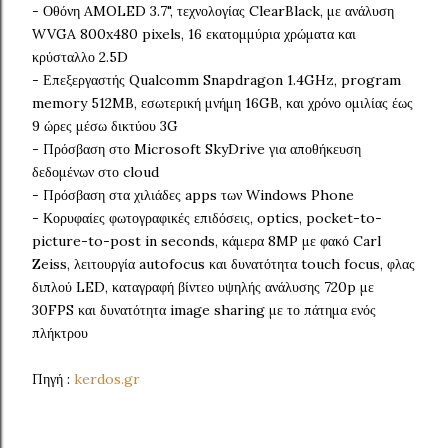
- Οθόνη AMOLED 3.7", τεχνολογίας ClearBlack, με ανάλυση
WVGA 800x480 pixels, 16 εκατομμύρια χρώματα και
κρύσταλλο 2.5D
- Επεξεργαστής Qualcomm Snapdragon 1.4GHz, program
memory 512MB, εσωτερική μνήμη 16GB, και χρόνο ομιλίας έως
9 ώρες μέσω δικτύου 3G
- Πρόσβαση στο Microsoft SkyDrive για αποθήκευση
δεδομένων στο cloud
- Πρόσβαση στα χιλιάδες apps των Windows Phone
- Κορυφαίες φωτογραφικές επιδόσεις, optics, pocket-to-
picture-to-post in seconds, κάμερα 8MP με φακό Carl
Zeiss, λειτουργία autofocus και δυνατότητα touch focus, φλας
διπλού LED, καταγραφή βίντεο υψηλής ανάλυσης 720p με
30FPS και δυνατότητα image sharing με το πάτημα ενός
πλήκτρου
Πηγή :
kerdos.gr