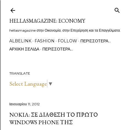
Μετάβαση στο κύριο περιεχόμενο
HELLASMAGAZINE: ECONOMY
hellasmagazine στην Οικονομία, στην Επιχείρηση και τα Επαγγέλματα.
ALBELINK
FASHION
FOLLOW
ΠΕΡΙΣΣΌΤΕΡΑ…
ΑΡΧΙΚΉ ΣΕΛΊΔΑ
ΠΕΡΙΣΣΌΤΕΡΑ…
TRANSLATE
Select Language
▼
Ιανουαρίου 11, 2012
NOKIA: ΣΕ ΔΙΆΘΕΣΗ ΤΟ ΠΡΏΤΟ
WINDOWS PHONE ΤΗΣ